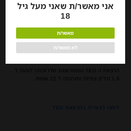
אני מאשר/ת שאני מעל גיל
18
מאשר/ת
לא מאשר/ת
הרצאת ה TED המפורסמת שלו זכתה למעל ל
1.8 מליון צפיות ותורגמה ל 22 שפות.
לחצו לצפייה בהרצאת TED