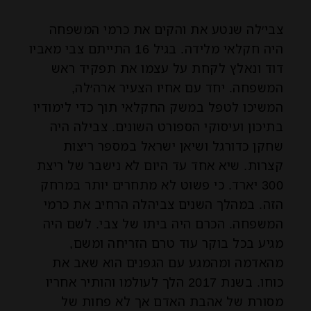
צבי׳לה שנטע את והקים את כרמי המשפחה
היה חקלאי מלידה. בגיל 16 התייתם צבי מאביו
דוד ונאלץ לקחת על עצמו את תפקיד ראש
המשפחה. יחד עם אחיו הצעיר ארה׳לה,
המשיכו לטפל במשק החקלאי תוך כדי לימודיו
בתיכון ועיסוקי הספורט השונים. צבילה היה
שחקן כדורגל ושיאן ישראל במספר ריצות
קצרות. שיא אחד עד היום לא נישבר של ריצת
300 יארד. כי פשוט לא מתחרים יותר במרחק
הזה. במהלך השנים צביהלה הרחיב את כרמי
המשפחה. הכרם היה ביתו של צבי. לשם היה
מגיע בכל בוקר עוד טרם הזריחה ומשם,
מהאדמה ומהמגע עם הגפנים הוא שאב את
כוחו. בשנת 2017 הלך לעולמו והותיר אחריו
מסורת של אהבת האדם אך לא פחות של