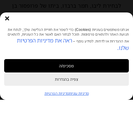
לבחירת ליבו, תמר ברבדו, ביתו של פרופסור בן
עמי ברבדו.
אנחנו משתמשים בעוגיות (Cookies) כדי לשפר את חוויית הגלישה שלך, לנתח את
תחילה גידלו במושבה חיטה, אך בשנת 1889
תנועת האתר ולהתאים פרסומות. תוכל לבחור האם לאשר את כל העוגיות, להתאים
בעקבות ייסודו של יקב כרמל מזרחי על ידי
ראה את מדיניות הפרטיות
את ההגדרות או לדחות. למידע נוסף –
הברון החלו נטיעת כרמים באזור בעיקר מזנים
שלנו.
שהיו נפוצים בדרום צרפת.
מסכימ/ה
1
צפיה בהגדרות
צריכים עזרה?
מדיניות עוגיות
מדיניות הפרטיות