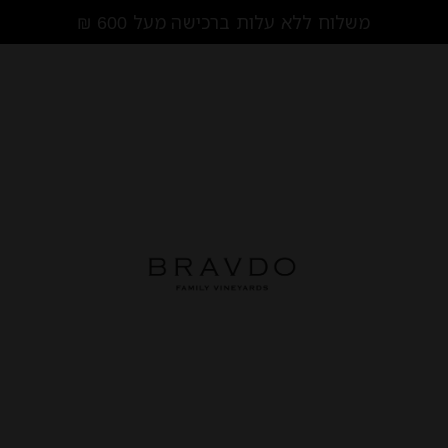
מ
ש
ל
ו
ח
ל
ל
א
ע
ל
ו
ת
ב
ר
כ
י
ש
ה
מ
ע
ל
0
0
6
₪
/
/
/
עמוד הבית
חנות
מארזים
מארז לבני
המארז כולל את היינות:
סוביניון בלאן | Sauvignon Blan
שרדונה | Chardonnay
רוזה | Rose