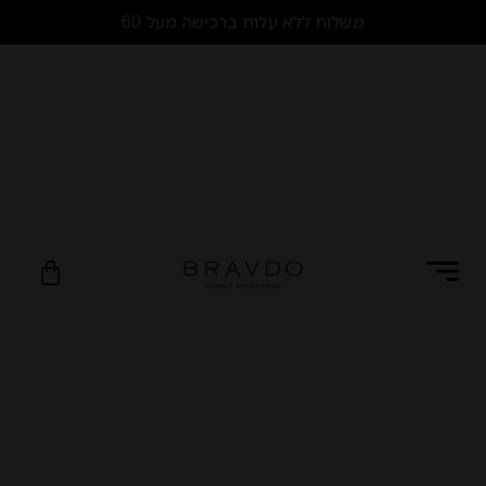
מ
ש
ל
ו
ח
ל
ל
א
ע
ל
ו
ת
ב
ר
כ
י
ש
ה
מ
ע
ל
0
0
6
₪