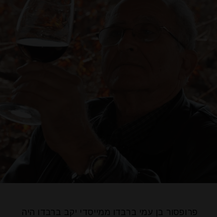
פרופסור בן עמי ברבדו ממייסדי יקב ברבדו היה