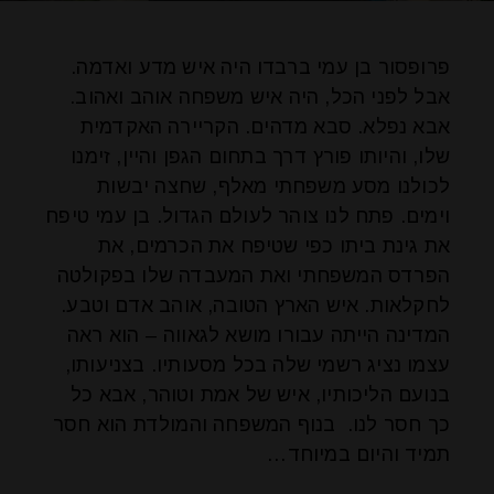
פרופסור בן עמי ברבדו היה איש מדע ואדמה.
אבל לפני הכל, היה איש משפחה אוהב ואהוב.
אבא נפלא. סבא מדהים. הקריירה האקדמית
שלו, והיותו פורץ דרך בתחום הגפן והיין, זימנו
לכולנו מסע משפחתי מאלף, שחצה יבשות
וימים. פתח לנו צוהר לעולם הגדול. בן עמי טיפח
את גינת ביתו כפי שטיפח את הכרמים, את
הפרדס המשפחתי ואת המעבדה שלו בפקולטה
לחקלאות. איש הארץ הטובה, אוהב אדם וטבע.
המדינה הייתה עבורו מושא לגאווה – הוא ראה
עצמו נציג רשמי שלה בכל מסעותיו. בצניעותו,
בנועם הליכותיו, איש של אמת וטוהר, אבא כל
כך חסר לנו. בנוף המשפחה והמולדת הוא חסר
תמיד והיום במיוחד…